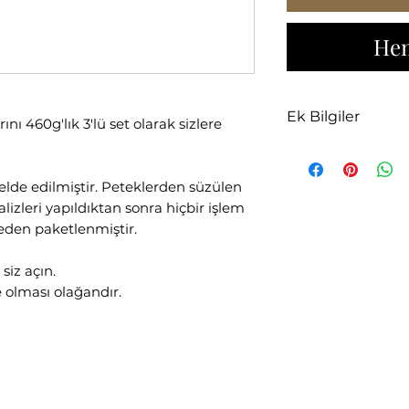
Hem
Ek Bilgiler
ı 460g'lık 3'lü set olarak sizlere
Hem çam hem çiç
halinde, sipariş
elde edilmiştir. Peteklerden süzülen
yeterlidir.
izleri yapıldıktan sonra hiçbir işlem
eden paketlenmiştir.
siz açın.
olması olağandır.