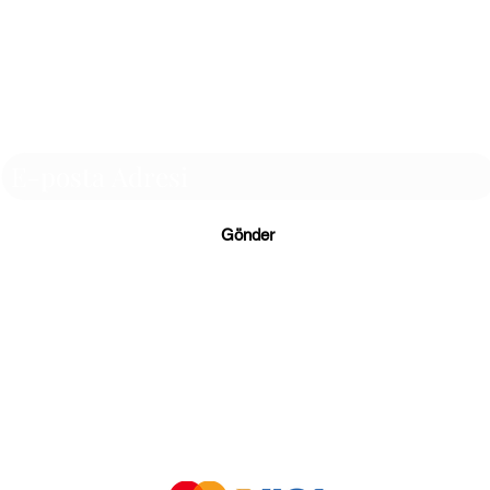
Abonelik Formu
Gönder
Gizlilik ve Güv
litikası
Mesafeli Satış Sözleşmesi