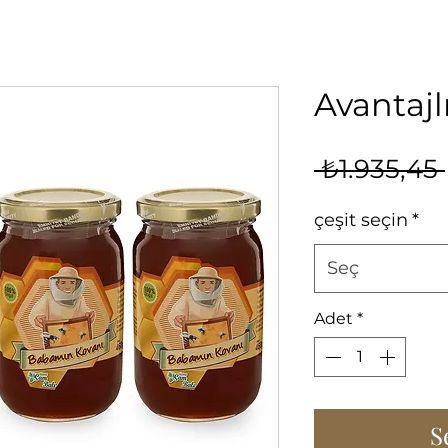
Avantajl
 ₺1.935,45 
çeşit seçin
*
Seç
Adet
*
S