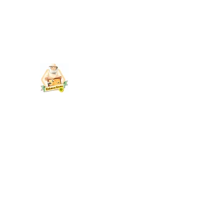
babaminkovani@gmail.co
m
BABAMIN KOVANI