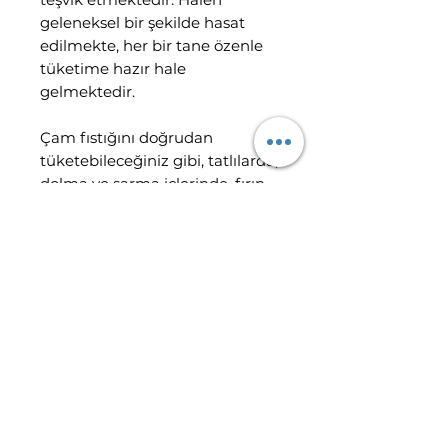
geleneksel bir şekilde hasat
edilmekte, her bir tane özenle
tüketime hazır hale
gelmektedir.
Çam fıstığını doğrudan
tüketebileceğiniz gibi, tatlılarda,
dolma ve sarma içlerinde, fırın
yemeklerinde, soslarda ve
salatalarda kullanabilir,
yöremize özel "fıstık helvası"nı
siz de hazırlayabilirsiniz.
SAKLAMA KOŞULLARI
Herhangi bir koruyucu
GÖNDERİM BİLGİLERİ
olmadığı için özellikle sıcak
ortamda saklandığında
Tüm gönderimleri Türkiye'nin
tazeliğini yitirecektir. SERIN