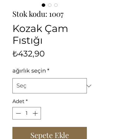
Stok kodu: 1007
Kozak Çam
Fıstığı
Fiyat
₺432,90
ağırlık seçin
*
Adet
*
Sepete Ekle