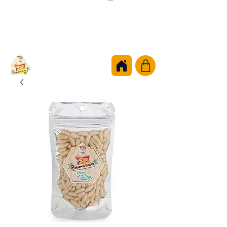
BABAMIN
KOVANI
babaminkovani@gmail.com